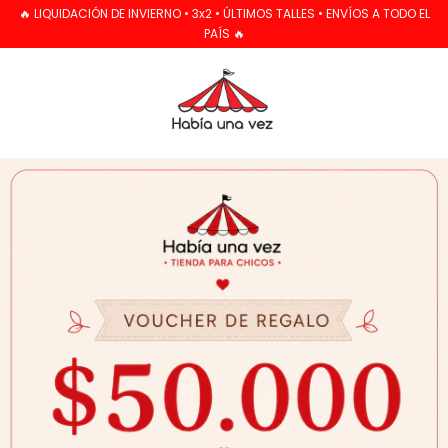
🔥 LIQUIDACIÓN DE INVIERNO • 3x2 • ÚLTIMOS TALLES • ENVÍOS A TODO EL
PAÍS 🔥