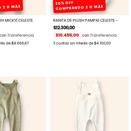
20% OFF
 2 O MÁS
COMPRANDO 2 O MÁS
H MICKY| CELESTE
RANITA DE PLUSH PAMPA| CELESTE -
$12.300,00
$10.455,00
con
con
erés de
$8.666,67
3
cuotas sin interés de
$4.100,00