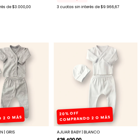
erés de
$3.000,00
3
cuotas sin interés de
$9.966,67
20% OFF
 2 O MÁS
COMPRANDO 2 O MÁS
N | GRIS
AJUAR BABY | BLANCO
$26.400,00