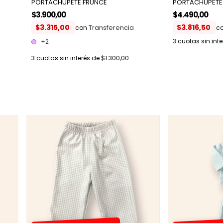
PORTACHUPETE FRUNCE
PORTACHUPETE
$3.900,00
$4.490,00
$3.315,00
$3.816,50
con
c
3
cuotas sin int
+2
3
cuotas sin interés de
$1.300,00