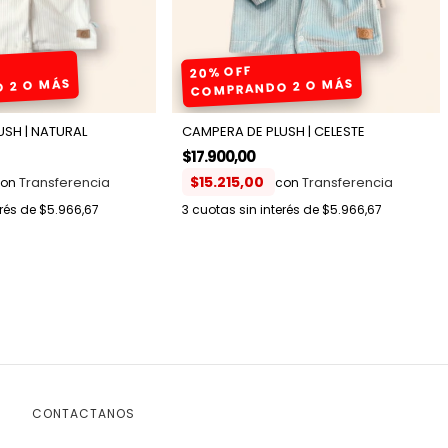
20% OFF
 2 O MÁS
COMPRANDO 2 O MÁS
SH | NATURAL
CAMPERA DE PLUSH | CELESTE
$17.900,00
$15.215,00
on
con
erés de
$5.966,67
3
cuotas sin interés de
$5.966,67
CONTACTANOS