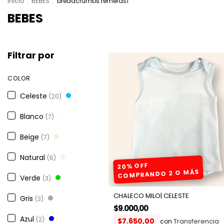
Inicio
.
BEBES
.
breadcrumbs.remeras1
BEBES
Filtrar por
COLOR
Celeste
(20)
Blanco
(7)
Beige
(7)
Natural
(6)
20% OFF
COMPRANDO 2 O MÁS
Verde
(3)
CHALECO MILO| CELESTE
Gris
(3)
$9.000,00
Azul
(2)
$7.650,00
con