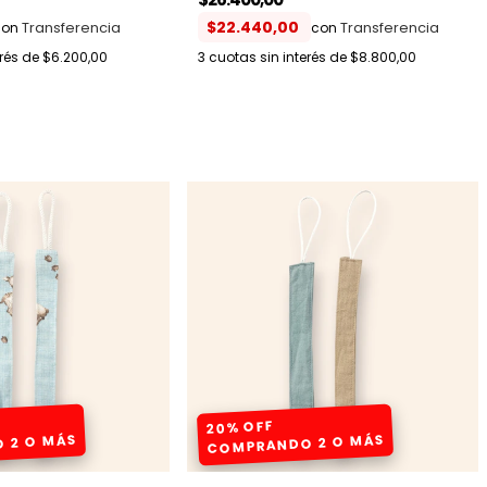
$22.440,00
con
con
erés de
$6.200,00
3
cuotas sin interés de
$8.800,00
20% OFF
 2 O MÁS
COMPRANDO 2 O MÁS